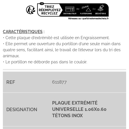
CARACTÉRISTIQUES
:
• Cette plaque d’extrémité est utilisée en Engraissement.
• Elle permet une ouverture du portillon d’une seule main dans
quatre sens, facilitant ainsi, le travail de l’éleveur lors du tri des
animaux.
• Le portillon ne déborde pas dans le couloir.
611877
PLAQUE EXTRÉMITÉ
UNIVERSELLE 1.06X0.60
TÉTONS INOX