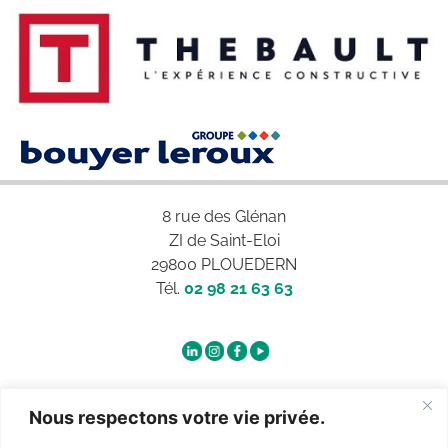
8 rue des Glénan
ZI de Saint-Eloi
29800 PLOUEDERN
Tél.
02 98 21 63 63
Qui sommes-nous ?
Nous respectons votre vie privée.