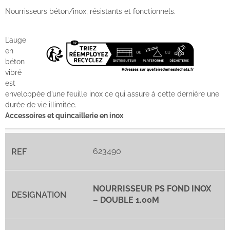
Nourrisseurs béton/inox, résistants et fonctionnels.
L’auge
en
béton
vibré
est
enveloppée d’une feuille inox ce qui assure à cette dernière une
durée de vie illimitée.
Accessoires et quincaillerie en inox
623490
NOURRISSEUR PS FOND INOX
– DOUBLE 1.00M