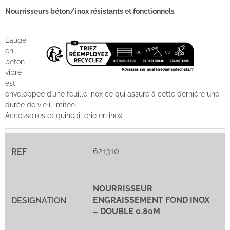
Nourrisseurs béton/inox résistants et fonctionnels
L’auge
en
béton
vibré
est
enveloppée d’une feuille inox ce qui assure à cette dernière une
durée de vie illimitée.
Accessoires et quincaillerie en inox.
621310
NOURRISSEUR
ENGRAISSEMENT FOND INOX
– DOUBLE 0.80M