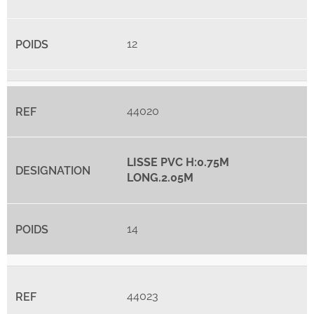
12
44020
LISSE PVC H:0.75M
LONG.2.05M
14
44023