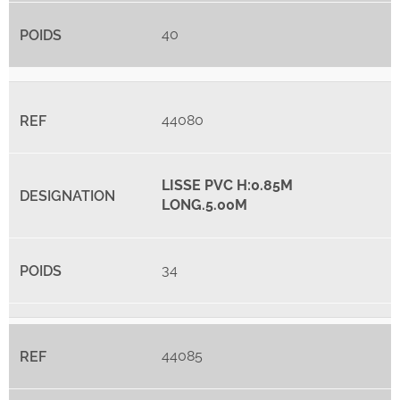
40
44080
LISSE PVC H:0.85M
LONG.5.00M
34
44085