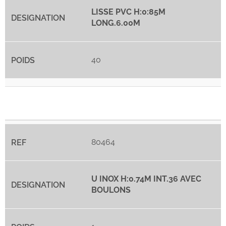
LISSE PVC H:0:85M
LONG.6.00M
40
80464
U INOX H:0.74M INT.36 AVEC
BOULONS