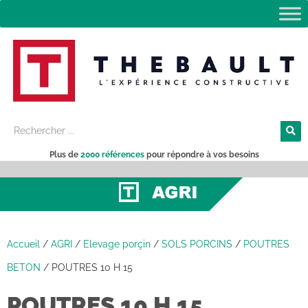
Plus de
2000 références
pour répondre à vos besoins
Accueil
/
AGRI
/
Elevage porçin
/
SOLS PORCINS
/
POUTRES
BETON
/
POUTRES 10 H 15
POUTRES 10 H 15