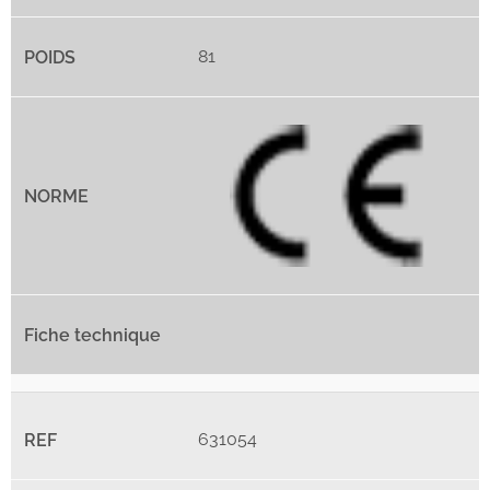
81
631054