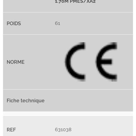
1.70M PMES/XA2
61
631038