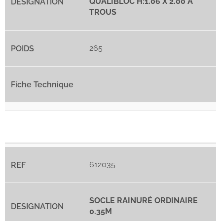
QUALIBLOC H:1.06 X 2.00 À
TROUS
265
612035
SOCLE RAINURÉ ORDINAIRE
0.35M