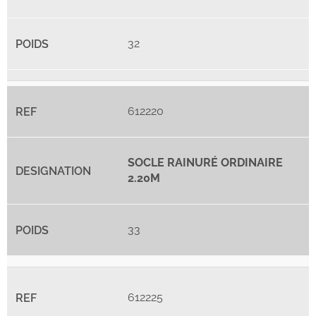
32
612220
SOCLE RAINURÉ ORDINAIRE
2.20M
33
612225