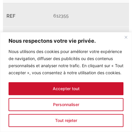
612355
SOCLE RAINURÉ D’ANGLE 55 X
Nous respectons votre vie privée.
55
Nous utilisons des cookies pour améliorer votre expérience
de navigation, diffuser des publicités ou des contenus
17
personnalisés et analyser notre trafic. En cliquant sur « Tout
accepter », vous consentez à notre utilisation des cookies.
Accepter tout
73530
Personnaliser
SACHET FIXATION INOX POUR
Tout rejeter
QUALIBLOC 1.06M