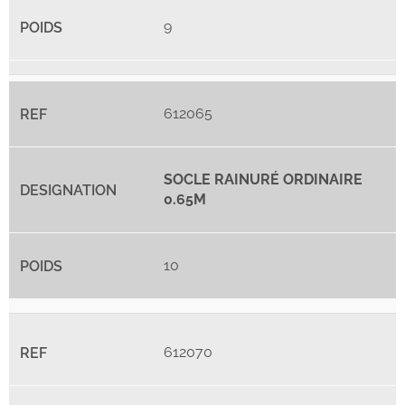
9
612065
SOCLE RAINURÉ ORDINAIRE
0.65M
10
612070