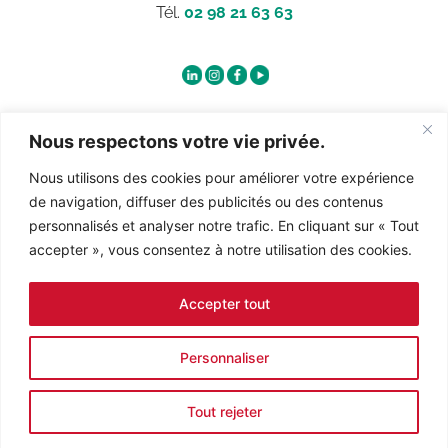
Tél.
02 98 21 63 63
Qui sommes-nous ?
Nous respectons votre vie privée.
Nous utilisons des cookies pour améliorer votre expérience
Contact
de navigation, diffuser des publicités ou des contenus
personnalisés et analyser notre trafic. En cliquant sur « Tout
accepter », vous consentez à notre utilisation des cookies.
Recrutement
Accepter tout
Personnaliser
Conditions générales de vente
|
Mentions légales
Site réalisé par
Abergraphique
Tout rejeter