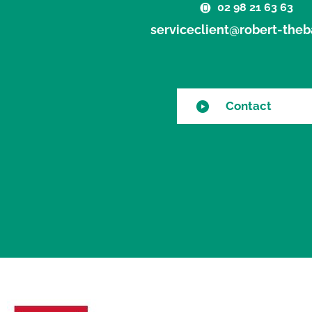
02 98 21 63 63
serviceclient@robert-theba
Contact