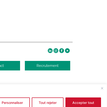
act
Recrutement
Conditions générales de vente
|
Mentions légales
Personnaliser
Tout rejeter
Accepter tout