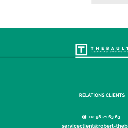
RELATIONS CLIENTS
02 98 21 63 63
serviceclient@robert-theba