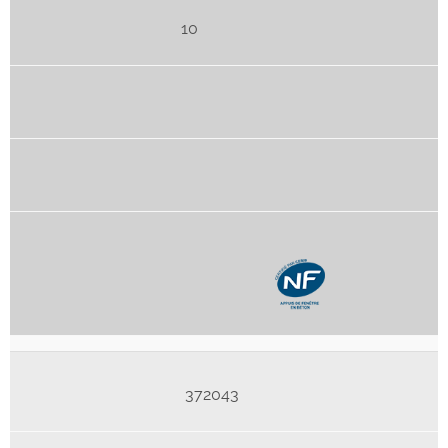
10
372043