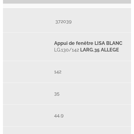
372039
Appui de fenêtre LISA BLANC
LG.130/142
LARG.35 ALLEGE
142
35
44,9