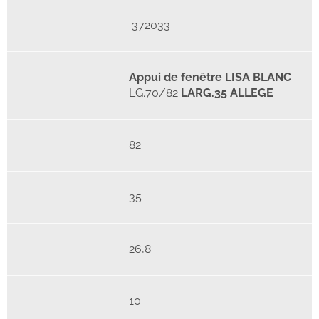
372033
Appui de fenêtre LISA BLANC
LG.70/82
LARG.35 ALLEGE
82
35
26,8
10