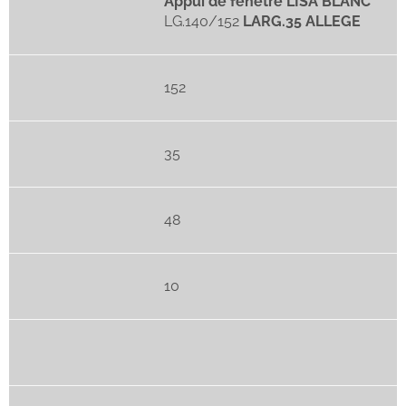
Appui de fenêtre LISA BLANC
LG.140/152
LARG.35 ALLEGE
152
35
48
10