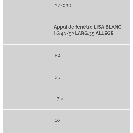
372030
Appui de fenêtre LISA BLANC
LG.40/52
LARG.35 ALLEGE
52
35
17,6
10