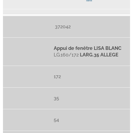
372042
Appui de fenêtre LISA BLANC
LG.160/172
LARG.35 ALLEGE
172
35
54