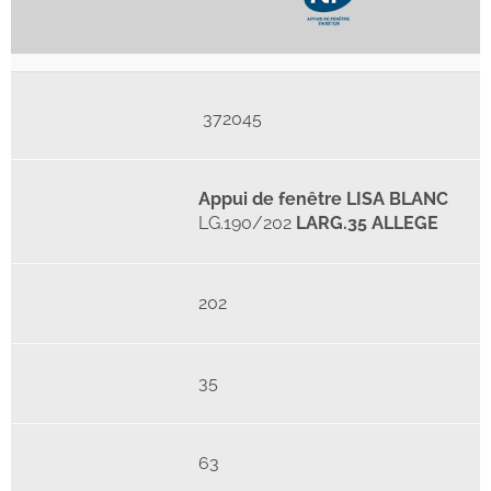
372045
Appui de fenêtre LISA BLANC
LG.190/202
LARG.35 ALLEGE
202
35
63