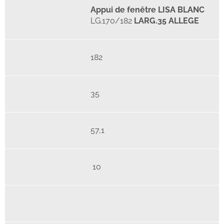
Appui de fenêtre LISA BLANC
LG.170/182
LARG.35 ALLEGE
182
35
57,1
10