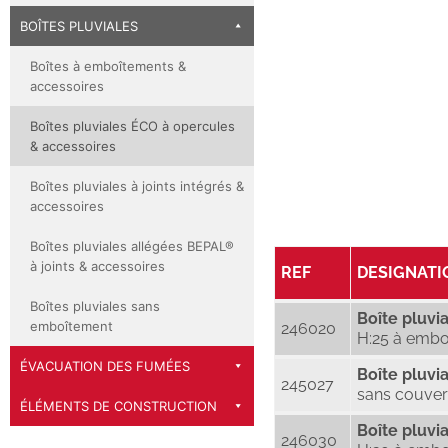
BOÎTES PLUVIALES
Boîtes à emboîtements &
accessoires
Boîtes pluviales ÉCO à opercules
& accessoires
Boîtes pluviales à joints intégrés &
accessoires
Boîtes pluviales allégées BEPAL®
à joints & accessoires
REF
DESIGNATI
Boîtes pluviales sans
Boîte pluvi
emboîtement
246020
H:25 à embo
ÉVACUATION DES FUMÉES
Boîte pluvi
245027
sans couver
ÉLÉMENTS DE CONSTRUCTION
Boîte pluvi
246030