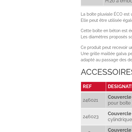
H:20 à embo
La boîte pluviale ÉCO est 
Elle peut être utilisée é
Cette boîte en béton est é
Les diamètres proposés so
Ce produit peut recevoir 
Une grille maillée galva p
adapté au passage des des
ACCESSOIRE
REF
DESIGNAT
Couvercle
246021
pour boîte
Couvercle
246023
cylindriqu
Couvercle