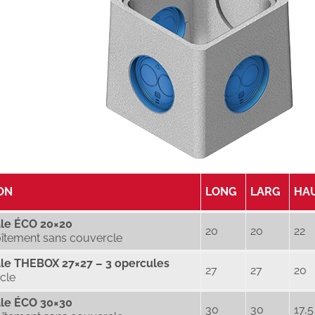
ON
LONG
LARG
HA
ale ÉCO 20×20
20
20
22
îtement sans couvercle
ale THEBOX 27×27 – 3 opercules
27
27
20
cle
ale ÉCO 30×30
30
30
17,5