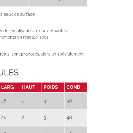
es eaux de surface.
 de canalisations d’eaux pluviales.
chements en réseaux secs.
vercles, sont proposés, dont un spécialement
ULES
LARG
HAUT
POIDS
COND
26
2
3
48
26
2
3
48