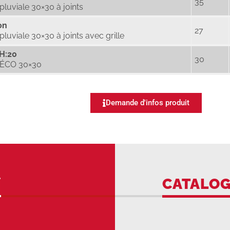
35
pluviale 30×30 à joints
on
27
pluviale 30×30 à joints avec grille
H:20
30
 ÉCO 30×30
Demande d'infos produit
CATALO