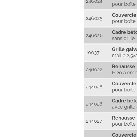
246024
pour boîte
Couvercle 
246025
pour boîte
Cadre béto
246026
sans grille
Grille gal
10037
maille 2,5
Rehausse 
246022
H:20 à em
Couvercle
244026
pour boît
Cadre bét
244028
avec grille
Rehausse 
244027
pour boît
Couvercle