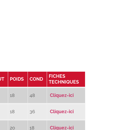
FICHES
UT
POIDS
COND
TECHNIQUES
18
48
Cliquez-ici
18
36
Cliquez-ici
20
18
Cliquez-ici