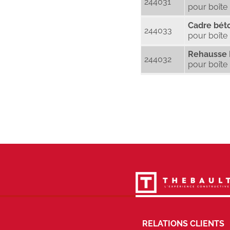
244031
pour boîte 
Cadre bét
244033
pour boîte 
Rehausse 
244032
pour boîte
RELATIONS CLIENTS