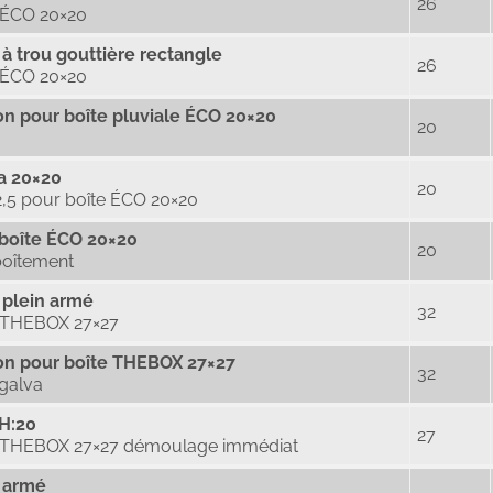
26
 ÉCO 20×20
à trou gouttière rectangle
26
 ÉCO 20×20
n pour boîte pluviale ÉCO 20×20
20
va 20×20
20
×2,5 pour boîte ÉCO 20×20
boîte ÉCO 20×20
20
boîtement
 plein armé
32
e THEBOX 27×27
on pour boîte THEBOX 27×27
32
 galva
H:20
27
e THEBOX 27×27 démoulage immédiat
 armé