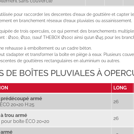
îtement sans couvercle
utilisée pour raccorder les descentes d’eaux de gouttière et capter l
galement en branchement réseaux d’eaux pluviales ou assainissement.
quipée de trois opercules, ce qui permet des branchements multiples
nt : Ø100, Ø110, (sauf THEBOX Ø100) ainsi qu’un Ø45 pour les bran
une rehausse à emboîtement ou un cadre béton.
eut s’adapter et transformer la boîte en piège à eaux. Plusieurs cou
centes de gouttières rectangulaires en aluminium ou autres.
S DE BOÎTES PLUVIALES À OPERC
ION
LONG
 prédécoupé armé
26
 ÉCO 20×20 H:25
 à trou armé
26
e pour boîte ÉCO 20×20
 armé