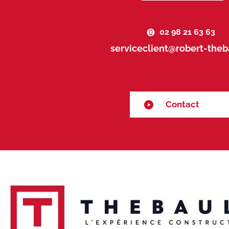
02 98 21 63 63
serviceclient@robert-theba
Contact