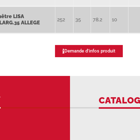
nêtre
LISA
252
35
78,2
10
LARG.35 ALLEGE
Demande d'infos produit
CATALO