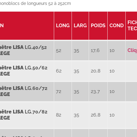
onoblocs de longueurs 52 à 252cm
FIC
ON
LONG
LARG
POIDS
COND
TE
nêtre
LISA
LG.40/52
52
35
17,6
10
Cliq
LEGE
nêtre
LISA
LG.50/62
62
35
20,8
10
LEGE
nêtre
LISA
LG.60/72
72
35
23,7
10
LEGE
nêtre
LISA
LG.70/82
82
35
26,8
10
LEGE