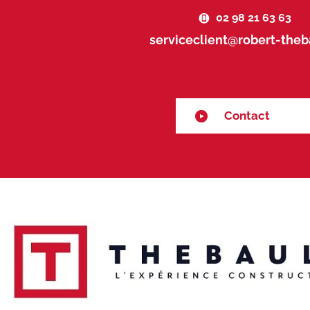
02 98 21 63 63
serviceclient@robert-theba
Contact