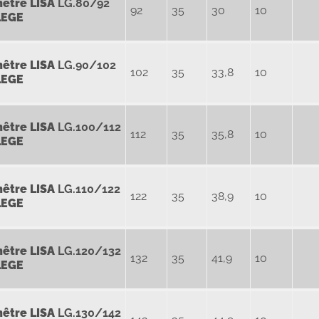
nêtre
LISA
LG.80/92
92
35
30
10
LEGE
nêtre
LISA
LG.90/102
102
35
33,8
10
LEGE
nêtre
LISA
LG.100/112
112
35
35,8
10
LEGE
nêtre
LISA
LG.110/122
122
35
38,9
10
LEGE
nêtre LISA
LG.120/132
132
35
41,9
10
LEGE
nêtre LISA
LG.130/142