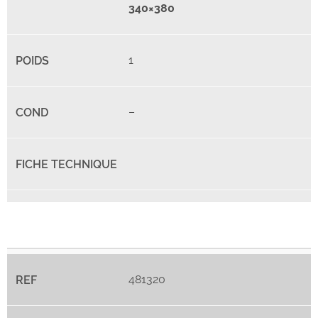
340×380
1
–
481320