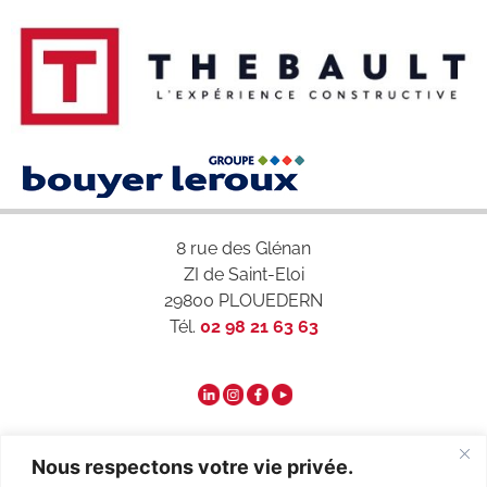
8 rue des Glénan
ZI de Saint-Eloi
29800 PLOUEDERN
Tél.
02 98 21 63 63
Qui sommes-nous ?
Nous respectons votre vie privée.