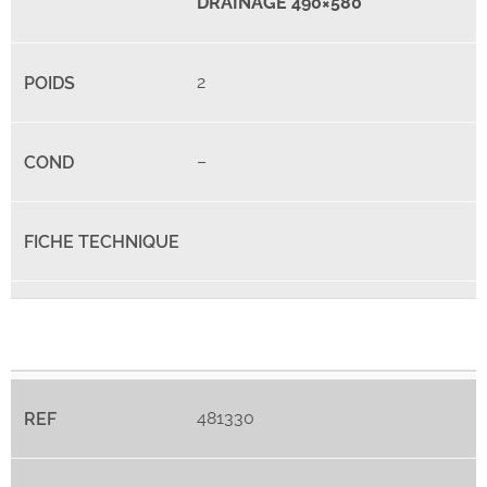
DRAINAGE 490×580
2
–
481330