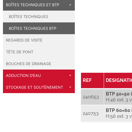
BOÎTES TECHNIQUES ET BTP
BOÎTES TECHNIQUES
BOÎTES TECHNIQUES BTP
REGARDS DE VISITE
TÊTE DE PONT
BOUCHES DE DRAINAGE
ADDUCTION D’EAU
REF
DESIGNAT
STOCKAGE ET SOUTÈNEMENT
BTP 50×50 i
240653
H:46 ext. 3
BTP 60×60 i
240753
H:56 ext. 3