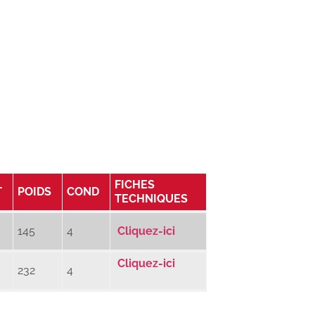
FICHES
T
POIDS
COND
TECHNIQUES
145
4
Cliquez-ici
Cliquez-ici
232
4