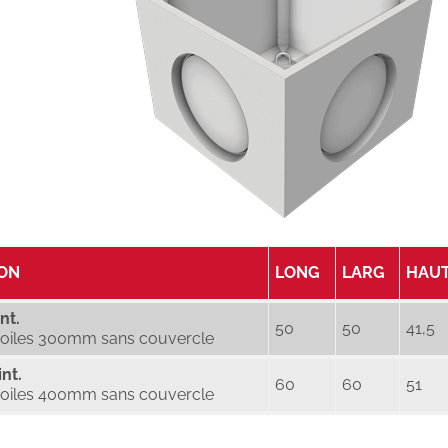
ION
LONG
LARG
HAU
nt.
50
50
41,5
 voiles 300mm sans couvercle
nt.
60
60
51
 voiles 400mm sans couvercle