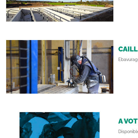
CAIL
Ebavurage
A VO
Disponibl