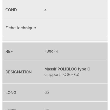
4
485044
Massif POLIBLOC type C
(support TC 80×80)
62