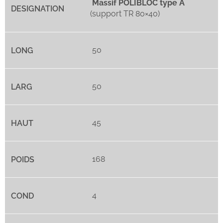
Massif POLIBLOC type A
(support TR 80×40)
50
50
45
168
4