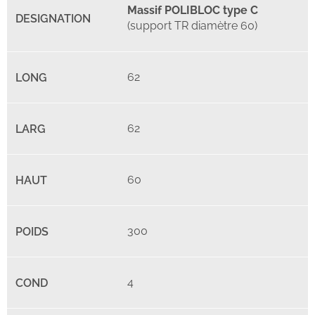
Massif POLIBLOC type C
(support TR diamètre 60)
62
62
60
300
4